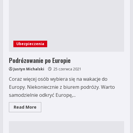
podróż
Ubezpieczenia
Podrózowanie po Europie
Justyn Michalski
25 czerwca 2021
Coraz więcej osób wybiera się na wakacje do
Europy. Niekoniecznie z biurem podróży. Warto
samodzielnie odkryć Europę,...
Read
Read More
more
about
Podrózowanie
po
Europie