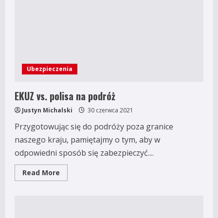
Ubezpieczenia
EKUZ vs. polisa na podróż
Justyn Michalski
30 czerwca 2021
Przygotowując się do podróży poza granice
naszego kraju, pamiętajmy o tym, aby w
odpowiedni sposób się zabezpieczyć....
Read
Read More
more
about
EKUZ
vs.
polisa
na