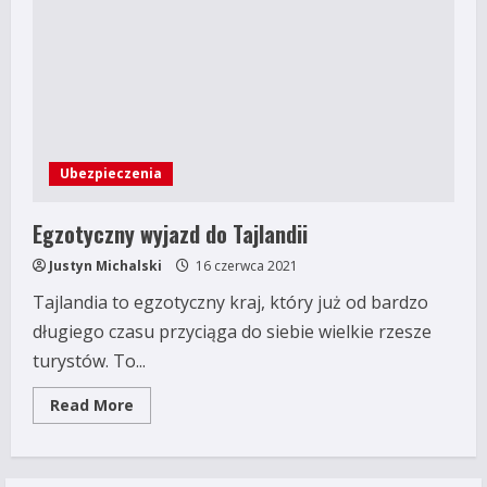
na
wakacje
Ubezpieczenia
Egzotyczny wyjazd do Tajlandii
Justyn Michalski
16 czerwca 2021
Tajlandia to egzotyczny kraj, który już od bardzo
długiego czasu przyciąga do siebie wielkie rzesze
turystów. To...
Read
Read More
more
about
Egzotyczny
wyjazd
do