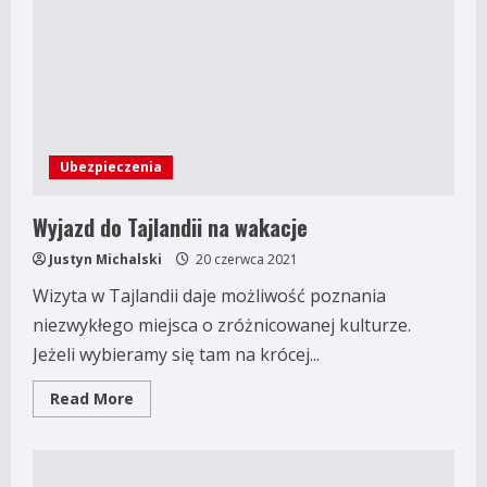
Ubezpieczenia
Wyjazd do Tajlandii na wakacje
Justyn Michalski
20 czerwca 2021
Wizyta w Tajlandii daje możliwość poznania
niezwykłego miejsca o zróżnicowanej kulturze.
Jeżeli wybieramy się tam na krócej...
Read
Read More
more
about
Wyjazd
do
Tajlandii