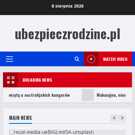
Skip
8 sierpnia 2026
to
content
ubezpieczrodzine.pl
WATCH VIDEO
Primary
Menu
BREAKING NEWS
 wizytą u australijskich kangurów
Wakacyjne, nieszczęśliw
MAIN NEWS