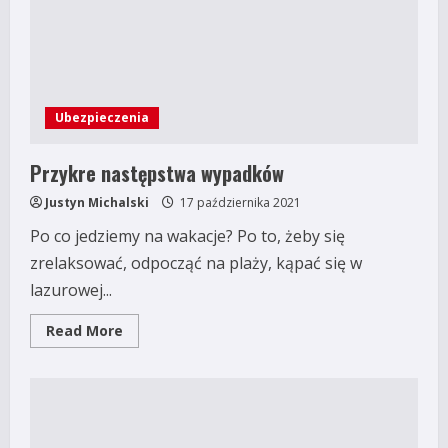
Hawaje?
Ubezpieczenia
Przykre następstwa wypadków
Justyn Michalski
17 października 2021
Po co jedziemy na wakacje? Po to, żeby się
zrelaksować, odpocząć na plaży, kąpać się w
lazurowej...
Read
Read More
more
about
Przykre
następstwa
wypadków