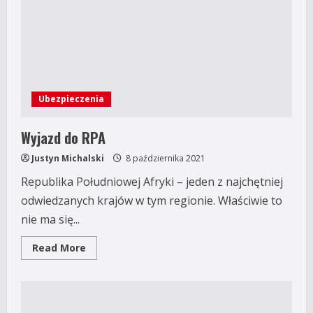
Ubezpieczenia
Wyjazd do RPA
Justyn Michalski
8 października 2021
Republika Południowej Afryki – jeden z najchętniej
odwiedzanych krajów w tym regionie. Właściwie to
nie ma się...
Read
Read More
more
about
Wyjazd
do
RPA