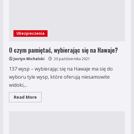
Ubezpieczenia
O czym pamiętać, wybierając się na Hawaje?
Justyn Michalski
20 października 2021
137 wysp – wybierając się na Hawaje ma się do
wyboru tyle wysp, które oferują niesamowite
widoki,...
Read
Read More
more
about
O
czym
pamiętać,
wybierając
się
na