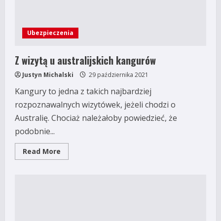
Ubezpieczenia
Z wizytą u australijskich kangurów
Justyn Michalski
29 października 2021
Kangury to jedna z takich najbardziej
rozpoznawalnych wizytówek, jeżeli chodzi o
Australię. Chociaż należałoby powiedzieć, że
podobnie...
Read
Read More
more
about
Z
wizytą
u
australijskich
kangurów