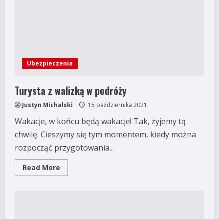
Ubezpieczenia
Turysta z walizką w podróży
Justyn Michalski
15 października 2021
Wakacje, w końcu będą wakacje! Tak, żyjemy tą
chwilę. Cieszymy się tym momentem, kiedy można
rozpocząć przygotowania...
Read
Read More
more
about
Turysta
z
walizką
w
podróży