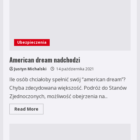
Ubezpieczenia
American dream nadchodzi
Justyn Michalski
14 października 2021
Ile osób chciałoby spełnić swój “american dream”?
Chyba zdecydowana większość. Podróż do Stanów
Zjednoczonych, możliwość obejrzenia na...
Read
Read More
more
about
American
dream
nadchodzi