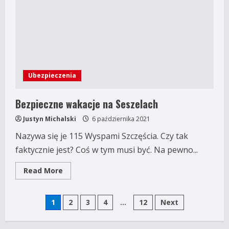
Ubezpieczenia
Bezpieczne wakacje na Seszelach
Justyn Michalski
6 października 2021
Nazywa się je 115 Wyspami Szczęścia. Czy tak
faktycznie jest? Coś w tym musi być. Na pewno...
Read
Read More
more
about
Bezpieczne
Stronicowanie
wakacje
1
2
3
4
…
12
Next
na
Seszelach
wpisów