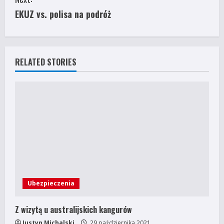
n
EKUZ vs. polisa na podróż
t
i
RELATED STORIES
n
u
e
R
e
a
Ubezpieczenia
d
Z wizytą u australijskich kangurów
i
Justyn Michalski
29 października 2021