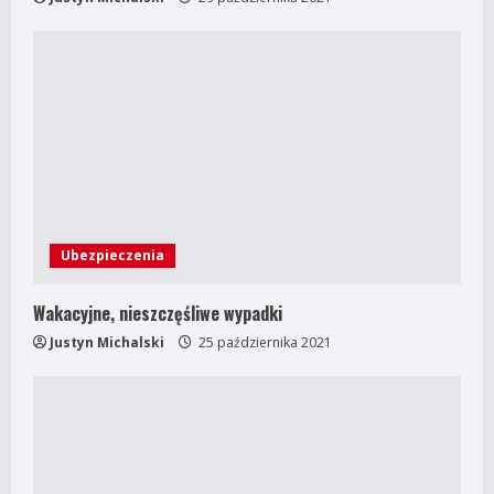
n
g
Ubezpieczenia
Wakacyjne, nieszczęśliwe wypadki
Justyn Michalski
25 października 2021