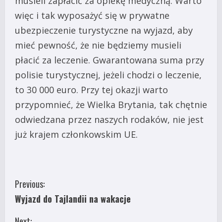
musieli zapłacić za opiekę medyczną. Warto
więc i tak wyposażyć się w prywatne
ubezpieczenie turystyczne na wyjazd, aby
mieć pewność, że nie będziemy musieli
płacić za leczenie. Gwarantowana suma przy
polisie turystycznej, jeżeli chodzi o leczenie,
to 30 000 euro. Przy tej okazji warto
przypomnieć, że Wielka Brytania, tak chętnie
odwiedzana przez naszych rodaków, nie jest
już krajem członkowskim UE.
C
Previous:
Wyjazd do Tajlandii na wakacje
o
Next: