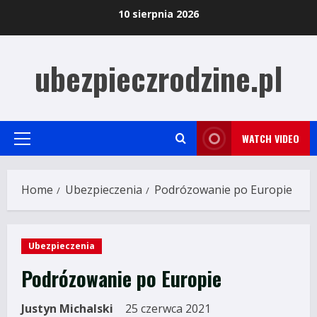
Skip
10 sierpnia 2026
to
content
ubezpieczrodzine.pl
WATCH VIDEO
Primary
Menu
Home
Ubezpieczenia
Podrózowanie po Europie
Ubezpieczenia
Podrózowanie po Europie
Justyn Michalski
25 czerwca 2021