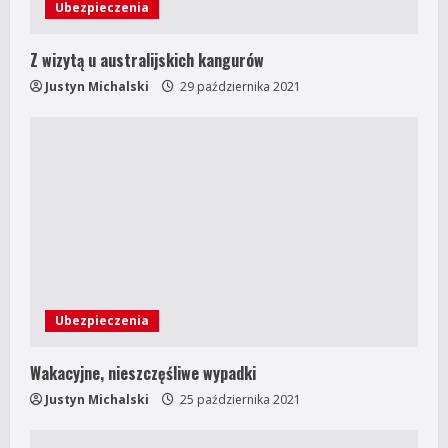
Ubezpieczenia
d
Z wizytą u australijskich kangurów
i
Justyn Michalski
29 października 2021
n
g
Ubezpieczenia
Wakacyjne, nieszczęśliwe wypadki
Justyn Michalski
25 października 2021