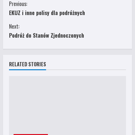
C
Previous:
EKUZ i inne polisy dla podróżnych
o
Next:
n
Podróż do Stanów Zjednoczonych
t
i
RELATED STORIES
n
u
e
R
e
a