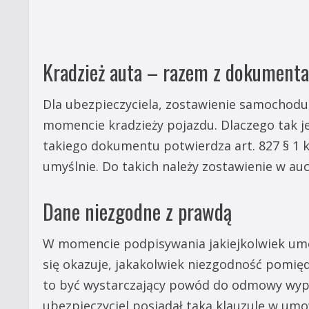
Kradzież auta – razem z dokumenta
Dla ubezpieczyciela, zostawienie samochod
momencie kradzieży pojazdu. Dlaczego tak 
takiego dokumentu potwierdza art. 827 § 1 
umyślnie. Do takich należy zostawienie w au
Dane niezgodne z prawdą
W momencie podpisywania jakiejkolwiek umow
się okazuje, jakakolwiek niezgodność pomię
to być wystarczający powód do odmowy wyp
ubezpieczyciel posiadał taką klauzulę w umo