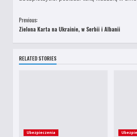
C
Previous:
Zielona Karta na Ukrainie, w Serbii i Albanii
o
n
t
RELATED STORIES
i
n
u
e
R
e
Ubezpieczenia
Ubezpie