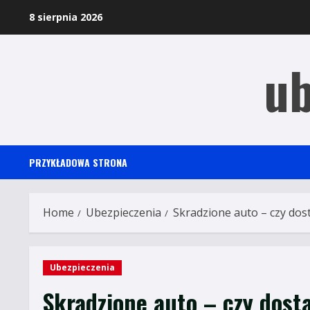
Skip
8 sierpnia 2026
to
content
ub
PRZYKŁADOWA STRONA
Home
Ubezpieczenia
Skradzione auto – czy do
Ubezpieczenia
Skradzione auto – czy dos