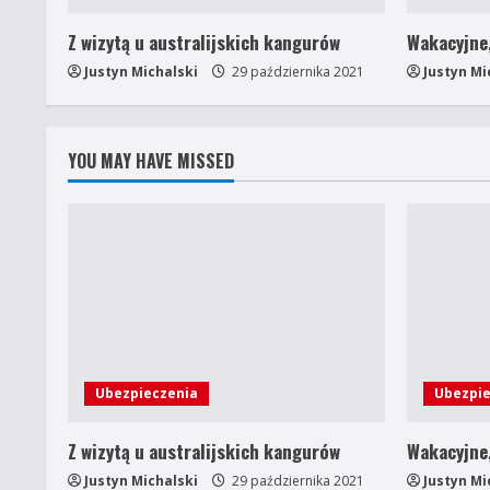
a
Z wizytą u australijskich kangurów
Wakacyjne,
Justyn Michalski
29 października 2021
Justyn Mi
d
i
YOU MAY HAVE MISSED
n
g
Ubezpieczenia
Ubezpie
Z wizytą u australijskich kangurów
Wakacyjne,
Justyn Michalski
29 października 2021
Justyn Mi