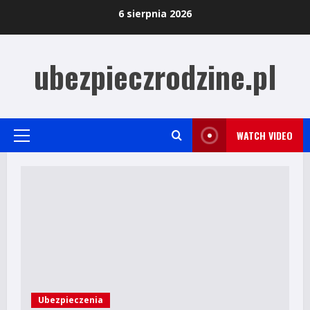
Skip
6 sierpnia 2026
to
content
ubezpieczrodzine.pl
WATCH VIDEO
Primary
Menu
Ubezpieczenia