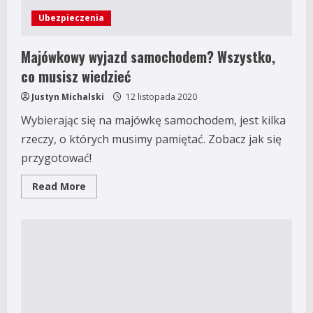
Ubezpieczenia
Majówkowy wyjazd samochodem? Wszystko,
co musisz wiedzieć
Justyn Michalski
12 listopada 2020
Wybierając się na majówkę samochodem, jest kilka
rzeczy, o których musimy pamiętać. Zobacz jak się
przygotować!
Read
Read More
more
about
Majówkowy
wyjazd
samochodem?
Wszystko,
co
musisz
wiedzieć