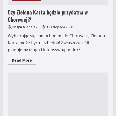
Czy Zielona Karta będzie przydatna w
Chorwacji?
Justyn Michalski
12 listopada 2020
Wybierając się samochodem do Chorwacji, Zielona
Karta może być niezbędna! Zwłaszcza jeśli
planujemy długą i intensywną podróż...
Read
Read More
more
about
Czy
Zielona
Karta
będzie
przydatna
w
Chorwacji?