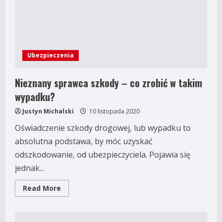
jest
możliwe?
Ubezpieczenia
Nieznany sprawca szkody – co zrobić w takim
wypadku?
Justyn Michalski
10 listopada 2020
Oświadczenie szkody drogowej, lub wypadku to
absolutna podstawa, by móc uzyskać
odszkodowanie, od ubezpieczyciela. Pojawia się
jednak...
Read
Read More
more
about
Nieznany
sprawca