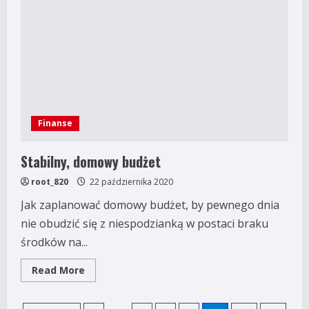
pokolenia
Finanse
Stabilny, domowy budżet
root_820
22 października 2020
Jak zaplanować domowy budżet, by pewnego dnia
nie obudzić się z niespodzianką w postaci braku
środków na...
Read
Read More
more
about
Stabilny,
domowy