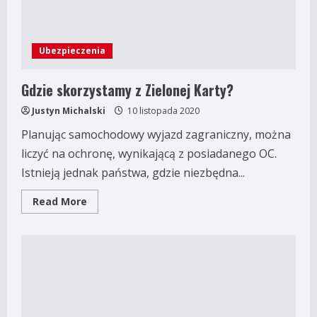
Ubezpieczenia
Gdzie skorzystamy z Zielonej Karty?
Justyn Michalski
10 listopada 2020
Planując samochodowy wyjazd zagraniczny, można
liczyć na ochronę, wynikającą z posiadanego OC.
Istnieją jednak państwa, gdzie niezbędna...
Read
Read More
more
about
Gdzie
skorzystamy
z
Zielonej
Karty?