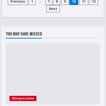
Stronicowanie
Previous
1
…
7
8
9
10
11
12
budżet
Next
wpisów
YOU MAY HAVE MISSED
Ubezpieczenia