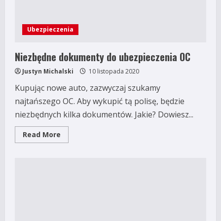
Ubezpieczenia
Niezbędne dokumenty do ubezpieczenia OC
Justyn Michalski
10 listopada 2020
Kupując nowe auto, zazwyczaj szukamy
najtańszego OC. Aby wykupić tą polisę, będzie
niezbędnych kilka dokumentów. Jakie? Dowiesz...
Read
Read More
more
about
Niezbędne
dokumenty
do
ubezpieczenia
OC