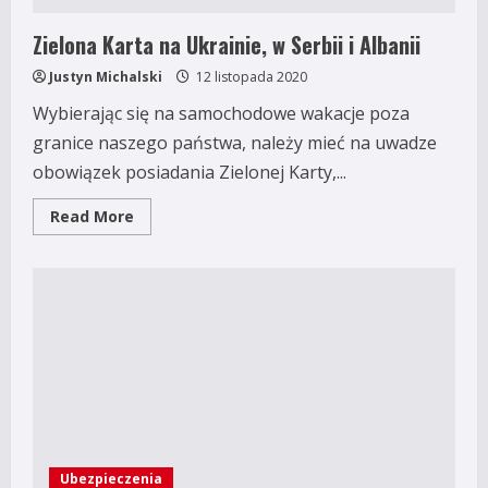
Zielona Karta na Ukrainie, w Serbii i Albanii
Justyn Michalski
12 listopada 2020
Wybierając się na samochodowe wakacje poza
granice naszego państwa, należy mieć na uwadze
obowiązek posiadania Zielonej Karty,...
Read
Read More
more
about
Zielona
Karta
na
Ukrainie,
w
Serbii
i
Albanii
Ubezpieczenia