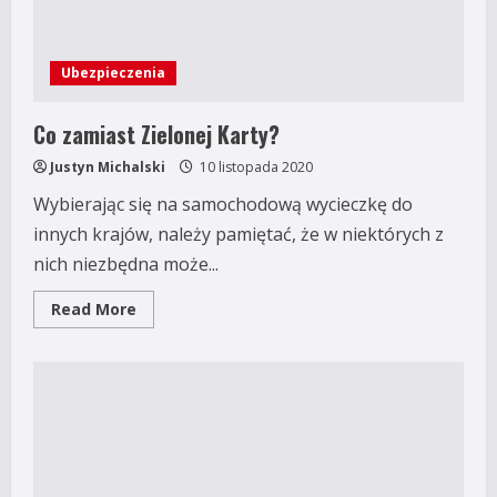
Ubezpieczenia
Co zamiast Zielonej Karty?
Justyn Michalski
10 listopada 2020
Wybierając się na samochodową wycieczkę do
innych krajów, należy pamiętać, że w niektórych z
nich niezbędna może...
Read
Read More
more
about
Co
zamiast
Zielonej
Karty?