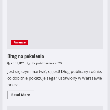
szkody
–
co
zrobić
w
takim
wypadku?
Finanse
Dług na pokolenia
root_820
22 października 2020
Jest się czym martwić, oj jest! Dług publiczny rośnie,
co dobitnie pokazuje zegar ustawiony w Warszawie
przez...
Read
Read More
more
about
Dług
na