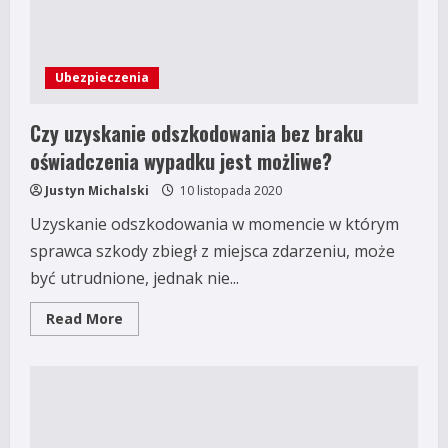
Ubezpieczenia
Czy uzyskanie odszkodowania bez braku
oświadczenia wypadku jest możliwe?
Justyn Michalski
10 listopada 2020
Uzyskanie odszkodowania w momencie w którym
sprawca szkody zbiegł z miejsca zdarzeniu, może
być utrudnione, jednak nie...
Read
Read More
more
about
Czy
uzyskanie
odszkodowania
bez
braku
oświadczenia
wypadku